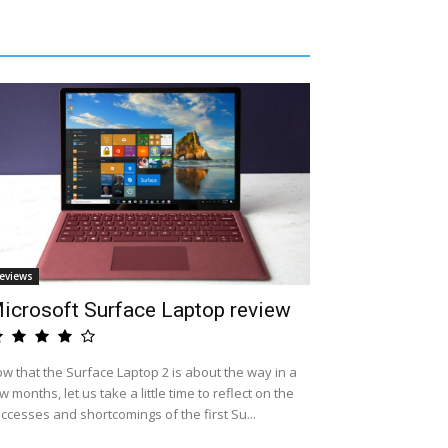
eviews
icrosoft Surface Laptop review
w that the Surface Laptop 2 is about the way in a
w months, let us take a little time to reflect on the
ccesses and shortcomings of the first Su...