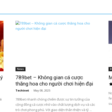
News
R
ký
789bet – Không gian cá cược
M
thăng hoa cho người chơi hiện đại
Techtnet
-
May 08, 2025
No
fe
ãi
789bet nhanh chóng chiếm được sự tin tưởng của
su
cộng đồng cá cược nhờ vào chất lượng dịch vụ và các
trò chơi phong phú. Với giao diện thân thiện và tỷ ...