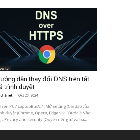
ow to
ướng dẫn thay đổi DNS trên tất
ả trình duyệt
chtnet
-
Oct 20, 2024
 Trên PC / LaptopBước 1: Mở Setting (Cài đặt) của
ình duyệt (Chrome, Opera, Edge v.v...)Bước 2: Vào
c Privacy and security (Quyền riêng từ và bả...