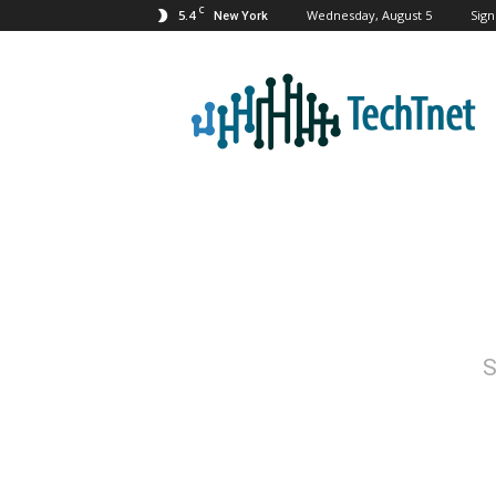
C
5.4
Wednesday, August 5
Sign
New York
TechTnet
S