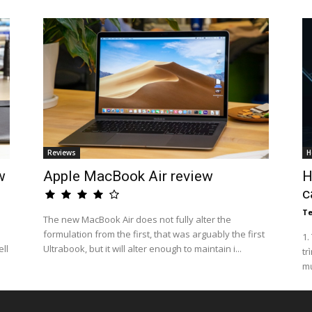
Reviews
H
w
Apple MacBook Air review
H
c
Te
The new MacBook Air does not fully alter the
formulation from the first, that was arguably the first
1.
ell
Ultrabook, but it will alter enough to maintain i...
tr
mụ