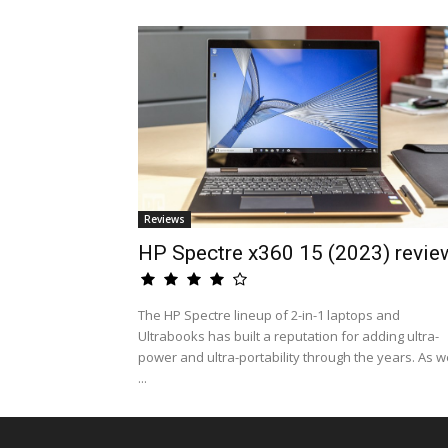
Reviews
HP Spectre x360 15 (2023) revie
The HP Spectre lineup of 2-in-1 laptops and
Ultrabooks has built a reputation for adding ultra-
power and ultra-portability through the years. As w
...